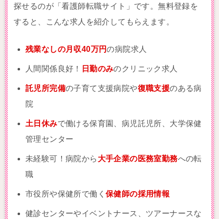
探せるのが「看護師転職サイト」です。無料登録を
すると、こんな求人を紹介してもらえます。
残業なしの月収40万円
の病院求人
人間関係良好！
日勤のみ
のクリニック求人
託児所完備
の子育て支援病院や
復職支援
のある病
院
土日休み
で働ける保育園、病児託児所、大学保健
管理センター
未経験可！病院から
大手企業の医務室勤務
への転
職
市役所や保健所で働く
保健師の採用情報
健診センターやイベントナース、ツアーナースな