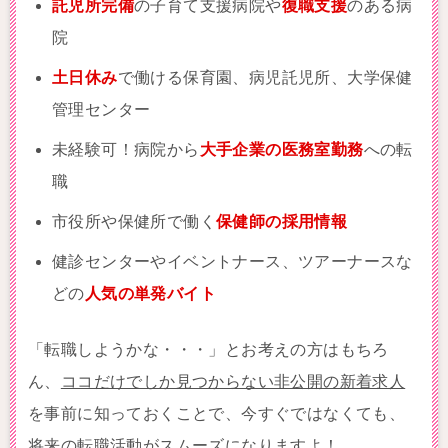
託児所完備
の子育て支援病院や
復職支援
のある病
院
土日休み
で働ける保育園、病児託児所、大学保健
管理センター
未経験可！病院から
大手企業の医務室勤務
への転
職
市役所や保健所で働く
保健師の採用情報
健診センターやイベントナース、ツアーナースな
どの
人気の単発バイト
「転職しようかな・・・」とお考えの方はもちろ
ん、
ココだけでしか見つからない非公開の新着求人
を事前に知っておくことで、今すぐではなくても、
将来の転職活動がスムーズになりますよ！