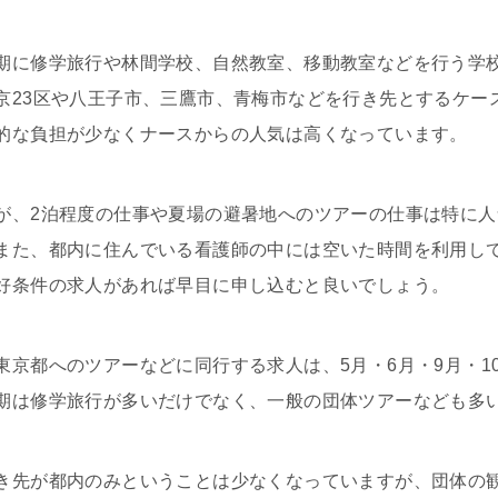
期に修学旅行や林間学校、自然教室、移動教室などを行う学
京23区や八王子市、三鷹市、青梅市などを行き先とするケー
的な負担が少なくナースからの人気は高くなっています。
が、2泊程度の仕事や夏場の避暑地へのツアーの仕事は特に
また、都内に住んでいる看護師の中には空いた時間を利用し
好条件の求人があれば早目に申し込むと良いでしょう。
東京都へのツアーなどに同行する求人は、5月・6月・9月・1
期は修学旅行が多いだけでなく、一般の団体ツアーなども多
き先が都内のみということは少なくなっていますが、団体の