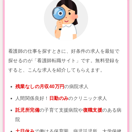
看護師の仕事を探すときに、好条件の求人を最短で
探せるのが「看護師転職サイト」です。無料登録を
すると、こんな求人を紹介してもらえます。
残業なしの月収40万円
の病院求人
人間関係良好！
日勤のみ
のクリニック求人
託児所完備
の子育て支援病院や
復職支援
のある病
院
土日休み
で働ける保育園、病児託児所、大学保健