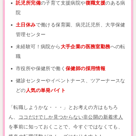
託児所完備
の子育て支援病院や
復職支援
のある病
院
土日休み
で働ける保育園、病児託児所、大学保健
管理センター
未経験可！病院から
大手企業の医務室勤務
への転
職
市役所や保健所で働く
保健師の採用情報
健診センターやイベントナース、ツアーナースな
どの
人気の単発バイト
「転職しようかな・・・」とお考えの方はもちろ
ん、
ココだけでしか見つからない非公開の新着求人
を事前に知っておくことで、今すぐではなくても、