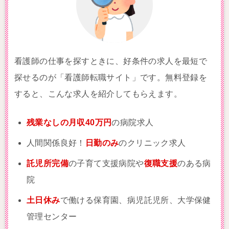
看護師の仕事を探すときに、好条件の求人を最短で
探せるのが「看護師転職サイト」です。無料登録を
すると、こんな求人を紹介してもらえます。
残業なしの月収40万円
の病院求人
人間関係良好！
日勤のみ
のクリニック求人
託児所完備
の子育て支援病院や
復職支援
のある病
院
土日休み
で働ける保育園、病児託児所、大学保健
管理センター