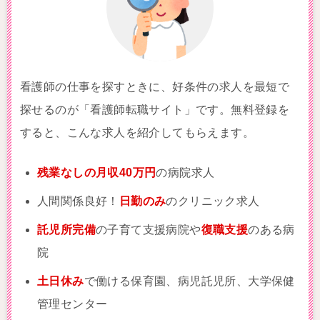
看護師の仕事を探すときに、好条件の求人を最短で
探せるのが「看護師転職サイト」です。無料登録を
すると、こんな求人を紹介してもらえます。
残業なしの月収40万円
の病院求人
人間関係良好！
日勤のみ
のクリニック求人
託児所完備
の子育て支援病院や
復職支援
のある病
院
土日休み
で働ける保育園、病児託児所、大学保健
管理センター