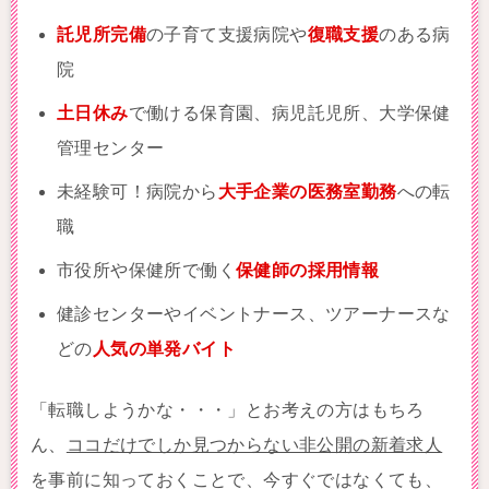
託児所完備
の子育て支援病院や
復職支援
のある病
院
土日休み
で働ける保育園、病児託児所、大学保健
管理センター
未経験可！病院から
大手企業の医務室勤務
への転
職
市役所や保健所で働く
保健師の採用情報
健診センターやイベントナース、ツアーナースな
どの
人気の単発バイト
「転職しようかな・・・」とお考えの方はもちろ
ん、
ココだけでしか見つからない非公開の新着求人
を事前に知っておくことで、今すぐではなくても、