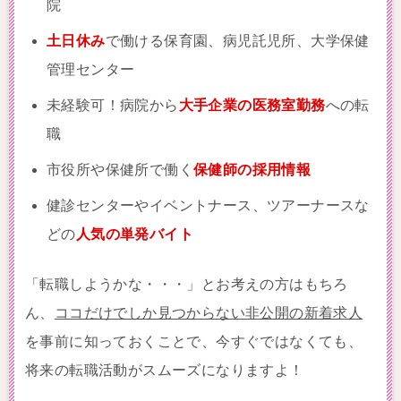
院
土日休み
で働ける保育園、病児託児所、大学保健
管理センター
未経験可！病院から
大手企業の医務室勤務
への転
職
市役所や保健所で働く
保健師の採用情報
健診センターやイベントナース、ツアーナースな
どの
人気の単発バイト
「転職しようかな・・・」とお考えの方はもちろ
ん、
ココだけでしか見つからない非公開の新着求人
を事前に知っておくことで、今すぐではなくても、
将来の転職活動がスムーズになりますよ！