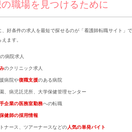
想の職場を見つけるために
に、好条件の求人を最短で探せるのが「看護師転職サイト」
らえます。
円
の病院求人
み
のクリニック求人
援病院や
復職支援
のある病院
園、病児託児所、大学保健管理センター
手企業の医務室勤務
への転職
保健師の採用情報
トナース、ツアーナースなどの
人気の単発バイト