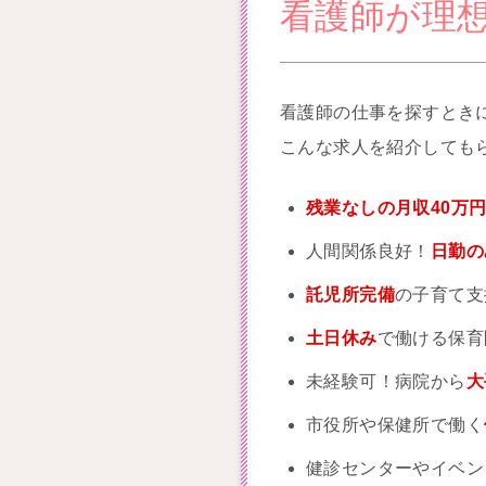
看護師が理
看護師の仕事を探すとき
こんな求人を紹介しても
残業なしの月収40万
人間関係良好！
日勤の
託児所完備
の子育て支
土日休み
で働ける保育
未経験可！病院から
大
市役所や保健所で働く
健診センターやイベン