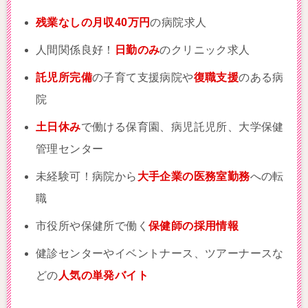
残業なしの月収40万円
の病院求人
人間関係良好！
日勤のみ
のクリニック求人
託児所完備
の子育て支援病院や
復職支援
のある病
院
土日休み
で働ける保育園、病児託児所、大学保健
管理センター
未経験可！病院から
大手企業の医務室勤務
への転
職
市役所や保健所で働く
保健師の採用情報
健診センターやイベントナース、ツアーナースな
どの
人気の単発バイト