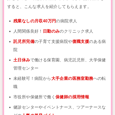
すると、こんな求人を紹介してもらえます。
残業なしの月収40万円
の病院求人
人間関係良好！
日勤のみ
のクリニック求人
託児所完備
の子育て支援病院や
復職支援
のある病
院
土日休み
で働ける保育園、病児託児所、大学保健
管理センター
未経験可！病院から
大手企業の医務室勤務
への転
職
市役所や保健所で働く
保健師の採用情報
健診センターやイベントナース、ツアーナースな