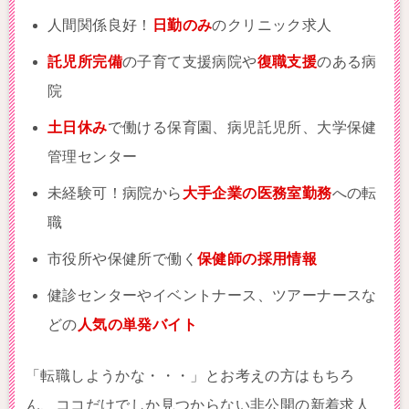
人間関係良好！
日勤のみ
のクリニック求人
託児所完備
の子育て支援病院や
復職支援
のある病
院
土日休み
で働ける保育園、病児託児所、大学保健
管理センター
未経験可！病院から
大手企業の医務室勤務
への転
職
市役所や保健所で働く
保健師の採用情報
健診センターやイベントナース、ツアーナースな
どの
人気の単発バイト
「転職しようかな・・・」とお考えの方はもちろ
ん、
ココだけでしか見つからない非公開の新着求人