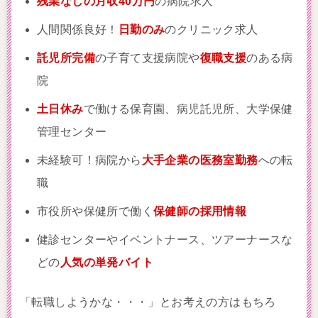
残業なしの月収40万円
の病院求人
人間関係良好！
日勤のみ
のクリニック求人
託児所完備
の子育て支援病院や
復職支援
のある病
院
土日休み
で働ける保育園、病児託児所、大学保健
管理センター
未経験可！病院から
大手企業の医務室勤務
への転
職
市役所や保健所で働く
保健師の採用情報
健診センターやイベントナース、ツアーナースな
どの
人気の単発バイト
「転職しようかな・・・」とお考えの方はもちろ