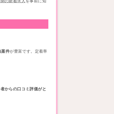
公開の新着求人
を事前に知
集案件
が豊富です。定着率
。
用者からの口コミ評価がと