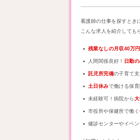
看護師の仕事を探すとき
こんな求人を紹介しても
残業なしの月収40万
人間関係良好！
日勤の
託児所完備
の子育て支
土日休み
で働ける保育
未経験可！病院から
大
市役所や保健所で働く
健診センターやイベン