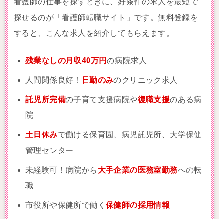
看護師の仕事を探すときに、好条件の求人を最短で
探せるのが「看護師転職サイト」です。無料登録を
すると、こんな求人を紹介してもらえます。
残業なしの月収40万円
の病院求人
人間関係良好！
日勤のみ
のクリニック求人
託児所完備
の子育て支援病院や
復職支援
のある病
院
土日休み
で働ける保育園、病児託児所、大学保健
管理センター
未経験可！病院から
大手企業の医務室勤務
への転
職
市役所や保健所で働く
保健師の採用情報