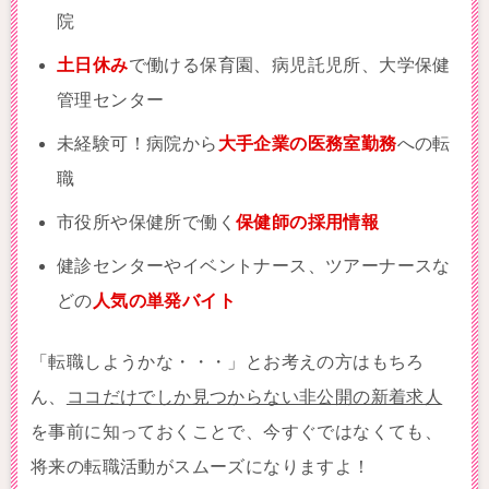
院
土日休み
で働ける保育園、病児託児所、大学保健
管理センター
未経験可！病院から
大手企業の医務室勤務
への転
職
市役所や保健所で働く
保健師の採用情報
健診センターやイベントナース、ツアーナースな
どの
人気の単発バイト
「転職しようかな・・・」とお考えの方はもちろ
ん、
ココだけでしか見つからない非公開の新着求人
を事前に知っておくことで、今すぐではなくても、
将来の転職活動がスムーズになりますよ！