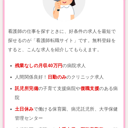
看護師の仕事を探すときに、好条件の求人を最短で
探せるのが「看護師転職サイト」です。無料登録を
すると、こんな求人を紹介してもらえます。
残業なしの月収40万円
の病院求人
人間関係良好！
日勤のみ
のクリニック求人
託児所完備
の子育て支援病院や
復職支援
のある病
院
土日休み
で働ける保育園、病児託児所、大学保健
管理センター