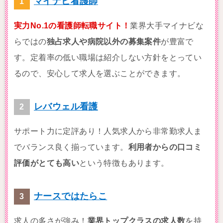
マイナビ看護師
実力No.1の看護師転職サイト！
業界大手マイナビな
らではの
独占求人や病院以外の募集案件
が豊富で
す。定着率の低い職場は紹介しない方針をとってい
るので、安心して求人を選ぶことができます。
レバウェル看護
サポート力に定評あり！人気求人から非常勤求人ま
でバランス良く揃っています。
利用者からの口コミ
評価がとても高い
という特徴もあります。
ナースではたらこ
求人の多さが強み！
業界トップクラスの求人数
を持