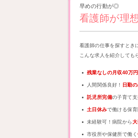
早めの行動が◎
看護師が理
看護師の仕事を探すとき
こんな求人を紹介しても
残業なしの月収40万
人間関係良好！
日勤の
託児所完備
の子育て支
土日休み
で働ける保育
未経験可！病院から
大
市役所や保健所で働く