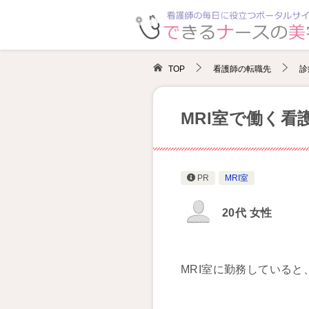
TOP
看護師の転職先
診
MRI室で働く看
PR
MRI室
20代 女性
MRI室に勤務している