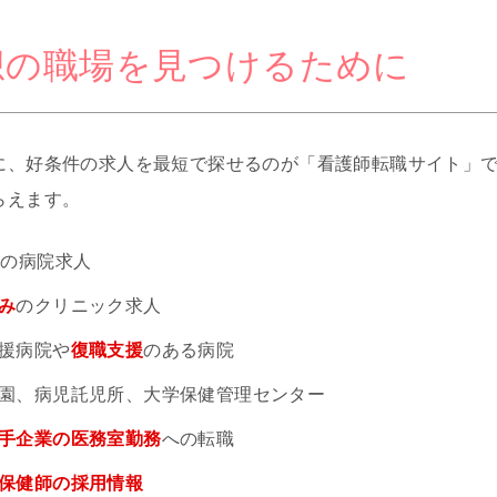
想の職場を見つけるために
に、好条件の求人を最短で探せるのが「看護師転職サイト」
らえます。
円
の病院求人
み
のクリニック求人
援病院や
復職支援
のある病院
園、病児託児所、大学保健管理センター
手企業の医務室勤務
への転職
保健師の採用情報