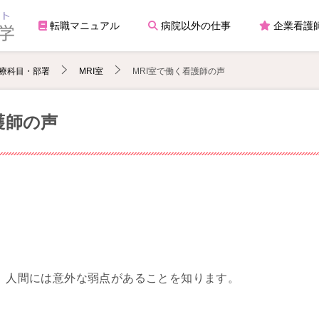
転職マニュアル
病院以外の仕事
企業看護
療科目・部署
MRI室
MRI室で働く看護師の声
護師の声
と、人間には意外な弱点があることを知ります。