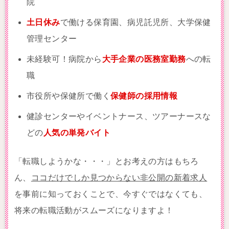
院
土日休み
で働ける保育園、病児託児所、大学保健
管理センター
未経験可！病院から
大手企業の医務室勤務
への転
職
市役所や保健所で働く
保健師の採用情報
健診センターやイベントナース、ツアーナースな
どの
人気の単発バイト
「転職しようかな・・・」とお考えの方はもちろ
ん、
ココだけでしか見つからない非公開の新着求人
を事前に知っておくことで、今すぐではなくても、
将来の転職活動がスムーズになりますよ！