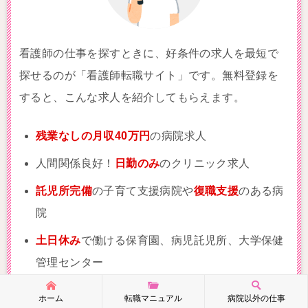
看護師の仕事を探すときに、好条件の求人を最短で
探せるのが「看護師転職サイト」です。無料登録を
すると、こんな求人を紹介してもらえます。
残業なしの月収40万円
の病院求人
人間関係良好！
日勤のみ
のクリニック求人
託児所完備
の子育て支援病院や
復職支援
のある病
院
土日休み
で働ける保育園、病児託児所、大学保健
管理センター
未経験可！病院から
大手企業の医務室勤務
への転
ホーム
転職マニュアル
病院以外の仕事