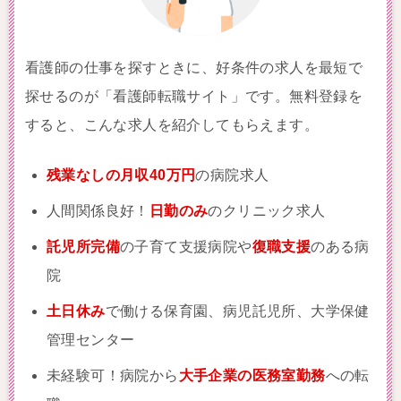
看護師の仕事を探すときに、好条件の求人を最短で
探せるのが「看護師転職サイト」です。無料登録を
すると、こんな求人を紹介してもらえます。
残業なしの月収40万円
の病院求人
人間関係良好！
日勤のみ
のクリニック求人
託児所完備
の子育て支援病院や
復職支援
のある病
院
土日休み
で働ける保育園、病児託児所、大学保健
管理センター
未経験可！病院から
大手企業の医務室勤務
への転