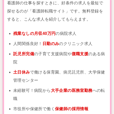
看護師の仕事を探すときに、好条件の求人を最短で
探せるのが「看護師転職サイト」です。無料登録を
すると、こんな求人を紹介してもらえます。
残業なしの月収40万円
の病院求人
人間関係良好！
日勤のみ
のクリニック求人
託児所完備
の子育て支援病院や
復職支援
のある病
院
土日休み
で働ける保育園、病児託児所、大学保健
管理センター
未経験可！病院から
大手企業の医務室勤務
への転
職
市役所や保健所で働く
保健師の採用情報