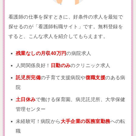
看護師の仕事を探すときに、好条件の求人を最短で
探せるのが「看護師転職サイト」です。無料登録を
すると、こんな求人を紹介してもらえます。
残業なしの月収40万円
の病院求人
人間関係良好！
日勤のみ
のクリニック求人
託児所完備
の子育て支援病院や
復職支援
のある病
院
土日休み
で働ける保育園、病児託児所、大学保健
管理センター
未経験可！病院から
大手企業の医務室勤務
への転
職