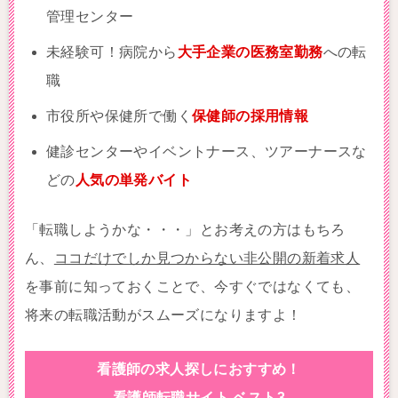
管理センター
未経験可！病院から
大手企業の医務室勤務
への転
職
市役所や保健所で働く
保健師の採用情報
健診センターやイベントナース、ツアーナースな
どの
人気の単発バイト
「転職しようかな・・・」とお考えの方はもちろ
ん、
ココだけでしか見つからない非公開の新着求人
を事前に知っておくことで、今すぐではなくても、
将来の転職活動がスムーズになりますよ！
看護師の求人探しにおすすめ！
看護師転職サイト ベスト3