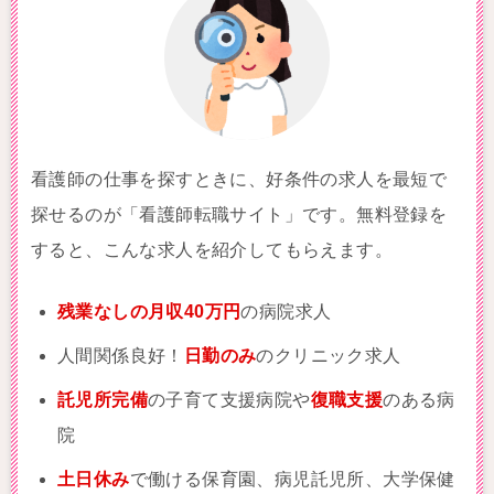
看護師の仕事を探すときに、好条件の求人を最短で
探せるのが「看護師転職サイト」です。無料登録を
すると、こんな求人を紹介してもらえます。
残業なしの月収40万円
の病院求人
人間関係良好！
日勤のみ
のクリニック求人
託児所完備
の子育て支援病院や
復職支援
のある病
院
土日休み
で働ける保育園、病児託児所、大学保健