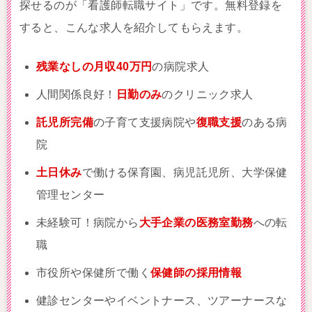
探せるのが「看護師転職サイト」です。無料登録を
すると、こんな求人を紹介してもらえます。
残業なしの月収40万円
の病院求人
人間関係良好！
日勤のみ
のクリニック求人
託児所完備
の子育て支援病院や
復職支援
のある病
院
土日休み
で働ける保育園、病児託児所、大学保健
管理センター
未経験可！病院から
大手企業の医務室勤務
への転
職
市役所や保健所で働く
保健師の採用情報
健診センターやイベントナース、ツアーナースな