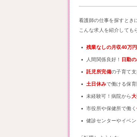
看護師の仕事を探すとき
こんな求人を紹介しても
残業なしの月収40万
人間関係良好！
日勤の
託児所完備
の子育て支
土日休み
で働ける保育
未経験可！病院から
大
市役所や保健所で働く
健診センターやイベン