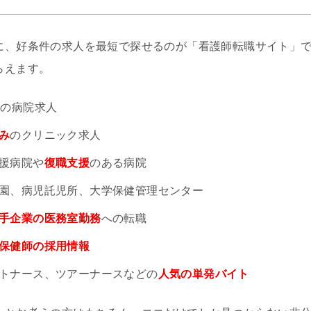
に、好条件の求人を最短で探せるのが「看護師転職サイト」
らえます。
円
の病院求人
み
のクリニック求人
援病院や
復職支援
のある病院
園、病児託児所、大学保健管理センター
手企業の医務室勤務
への転職
保健師の採用情報
トナース、ツアーナースなどの
人気の単発バイト