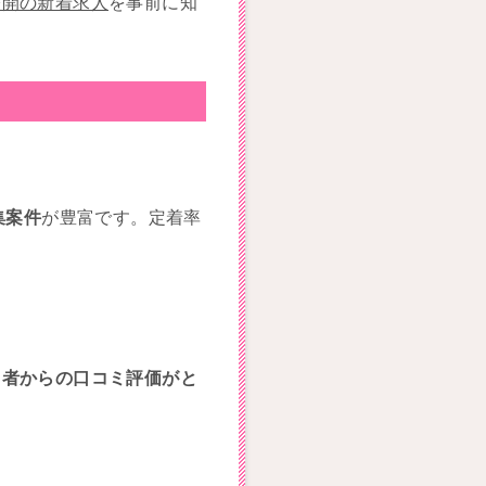
公開の新着求人
を事前に知
集案件
が豊富です。定着率
。
用者からの口コミ評価がと