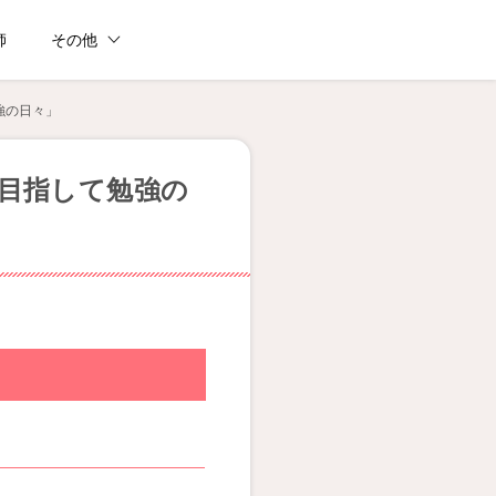
師
その他
強の日々」
を目指して勉強の