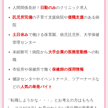
人間関係良好！
日勤のみ
のクリニック求人
託児所完備
の子育て支援病院や
復職支援
のある病
院
土日休み
で働ける保育園、病児託児所、大学保健
管理センター
未経験可！病院から
大手企業の医務室勤務
への転
職
市役所や保健所で働く
保健師の採用情報
健診センターやイベントナース、ツアーナースな
どの
人気の単発バイト
「転職しようかな・・・」とお考えの方はもちろ
ん、
ココだけでしか見つからない非公開の新着求人