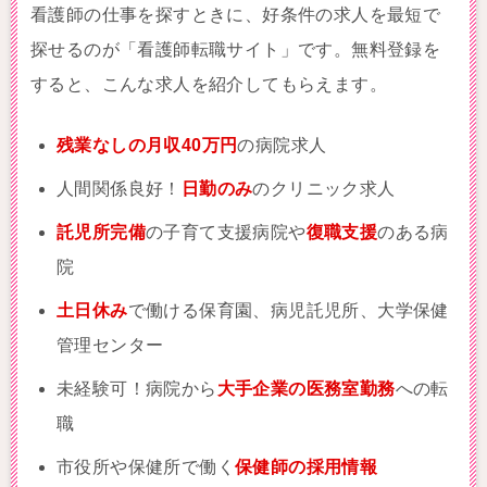
看護師の仕事を探すときに、好条件の求人を最短で
探せるのが「看護師転職サイト」です。無料登録を
すると、こんな求人を紹介してもらえます。
残業なしの月収40万円
の病院求人
人間関係良好！
日勤のみ
のクリニック求人
託児所完備
の子育て支援病院や
復職支援
のある病
院
土日休み
で働ける保育園、病児託児所、大学保健
管理センター
未経験可！病院から
大手企業の医務室勤務
への転
職
市役所や保健所で働く
保健師の採用情報