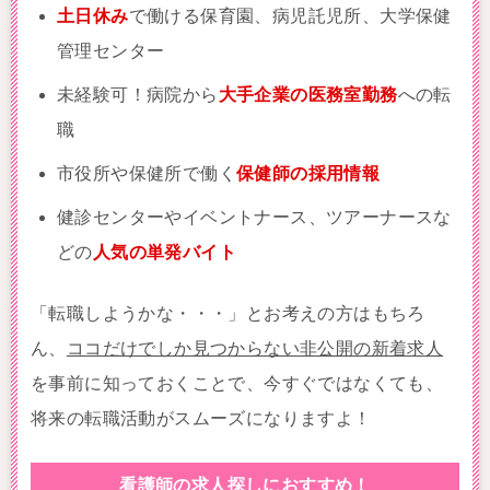
土日休み
で働ける保育園、病児託児所、大学保健
管理センター
未経験可！病院から
大手企業の医務室勤務
への転
職
市役所や保健所で働く
保健師の採用情報
健診センターやイベントナース、ツアーナースな
どの
人気の単発バイト
「転職しようかな・・・」とお考えの方はもちろ
ん、
ココだけでしか見つからない非公開の新着求人
を事前に知っておくことで、今すぐではなくても、
将来の転職活動がスムーズになりますよ！
看護師の求人探しにおすすめ！