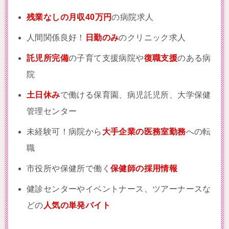
残業なしの月収40万円
の病院求人
人間関係良好！
日勤のみ
のクリニック求人
託児所完備
の子育て支援病院や
復職支援
のある病
院
土日休み
で働ける保育園、病児託児所、大学保健
管理センター
未経験可！病院から
大手企業の医務室勤務
への転
職
市役所や保健所で働く
保健師の採用情報
健診センターやイベントナース、ツアーナースな
どの
人気の単発バイト