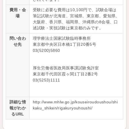
費用・会
受験に必要な費用は10,100円で、試験会場は
場
筆記試験が北海道、宮城県、東京都、愛知県、
大阪府、香川県、福岡県、沖縄県の8会場、口
述試験・実技試験は東京都のみです。
問い合わ
理学療法士国家試験臨時事務所
せ先
東京都中央区日本橋1丁目20番5号
03(5200)5860
厚生労働省医政局医事課試験免許室
東京都千代田区霞ヶ関1丁目2番2号
03(5253)1111
詳細な情
http://www.mhlw.go.jp/kouseiroudoushou/shi
報がわか
kaku_shiken/rigakuryouhoushi/
るURL