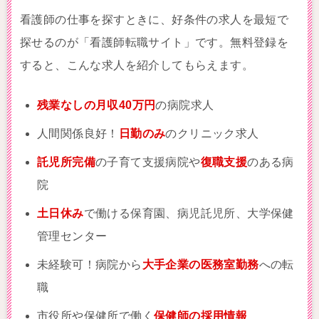
看護師の仕事を探すときに、好条件の求人を最短で
探せるのが「看護師転職サイト」です。無料登録を
すると、こんな求人を紹介してもらえます。
残業なしの月収40万円
の病院求人
人間関係良好！
日勤のみ
のクリニック求人
託児所完備
の子育て支援病院や
復職支援
のある病
院
土日休み
で働ける保育園、病児託児所、大学保健
管理センター
未経験可！病院から
大手企業の医務室勤務
への転
職
市役所や保健所で働く
保健師の採用情報