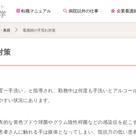
転職マニュアル
病院以外の仕事
企業看護
・美容
看護師の手荒れ対策
対策
置一手洗い」と指導され、勤務中は何度も手洗いとアルコー
やすい状況にあります。
表的な黄色ブドウ球菌やグラム陰性桿菌などの感染症を起こ
患者さんに触れる手は媒体となってしまい、抵抗力の低い患