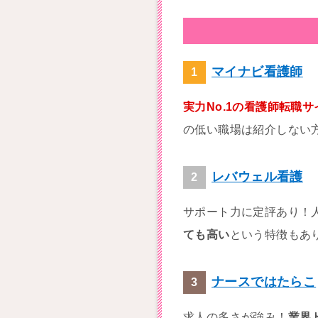
マイナビ看護師
実力No.1の看護師転職サ
の低い職場は紹介しない
レバウェル看護
サポート力に定評あり！
ても高い
という特徴もあ
ナースではたらこ
求人の多さが強み！
業界