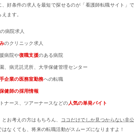
に、好条件の求人を最短で探せるのが「看護師転職サイト」
らえます。
円
の病院求人
み
のクリニック求人
援病院や
復職支援
のある病院
園、病児託児所、大学保健管理センター
手企業の医務室勤務
への転職
保健師の採用情報
トナース、ツアーナースなどの
人気の単発バイト
」とお考えの方はもちろん、
ココだけでしか見つからない非
ではなくても、将来の転職活動がスムーズになりますよ！