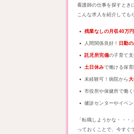
看護師の仕事を探すとき
こんな求人を紹介しても
残業なしの月収40万
人間関係良好！
日勤の
託児所完備
の子育て支
土日休み
で働ける保育
未経験可！病院から
大
市役所や保健所で働く
健診センターやイベン
「転職しようかな・・・
っておくことで、今すぐ