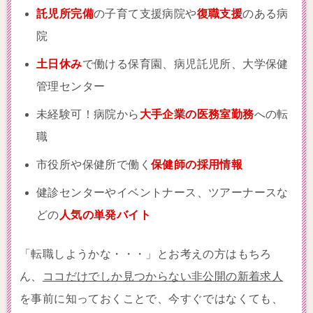
託児所完備
の子育て支援病院や
復職支援
のある病
院
土日休み
で働ける保育園、病児託児所、大学保健
管理センター
未経験可！病院から
大手企業の医務室勤務
への転
職
市役所や保健所で働く
保健師の採用情報
健診センターやイベントナース、ツアーナースな
どの
人気の単発バイト
「転職しようかな・・・」とお考えの方はもちろ
ん、
ココだけでしか見つからない非公開の新着求人
を事前に知っておくことで、今すぐではなくても、