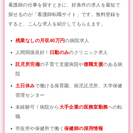
看護師の仕事を探すときに、好条件の求人を最短で
探せるのが「看護師転職サイト」です。無料登録を
すると、こんな求人を紹介してもらえます。
残業なしの月収40万円
の病院求人
人間関係良好！
日勤のみ
のクリニック求人
託児所完備
の子育て支援病院や
復職支援
のある病
院
土日休み
で働ける保育園、病児託児所、大学保健
管理センター
未経験可！病院から
大手企業の医務室勤務
への転
職
市役所や保健所で働く
保健師の採用情報