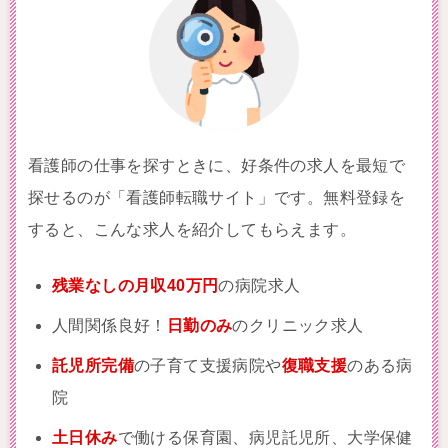
看護師の仕事を探すときに、好条件の求人を最短で
探せるのが「看護師転職サイト」です。無料登録を
すると、こんな求人を紹介してもらえます。
残業なしの月収40万円
の病院求人
人間関係良好！
日勤のみ
のクリニック求人
託児所完備
の子育て支援病院や
復職支援
のある病
院
土日休み
で働ける保育園、病児託児所、大学保健