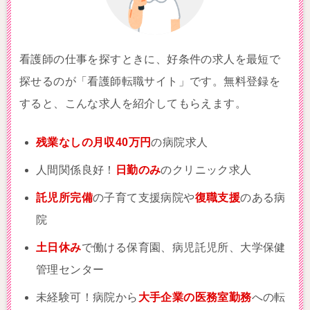
看護師の仕事を探すときに、好条件の求人を最短で
探せるのが「看護師転職サイト」です。無料登録を
すると、こんな求人を紹介してもらえます。
残業なしの月収40万円
の病院求人
人間関係良好！
日勤のみ
のクリニック求人
託児所完備
の子育て支援病院や
復職支援
のある病
院
土日休み
で働ける保育園、病児託児所、大学保健
管理センター
未経験可！病院から
大手企業の医務室勤務
への転