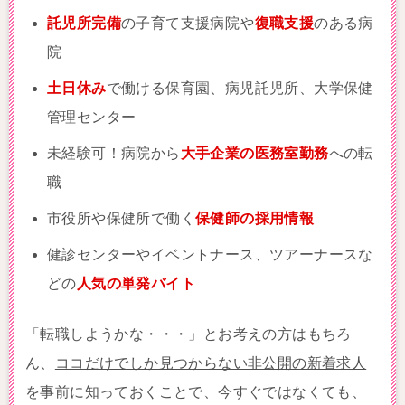
託児所完備
の子育て支援病院や
復職支援
のある病
院
土日休み
で働ける保育園、病児託児所、大学保健
管理センター
未経験可！病院から
大手企業の医務室勤務
への転
職
市役所や保健所で働く
保健師の採用情報
健診センターやイベントナース、ツアーナースな
どの
人気の単発バイト
「転職しようかな・・・」とお考えの方はもちろ
ん、
ココだけでしか見つからない非公開の新着求人
を事前に知っておくことで、今すぐではなくても、