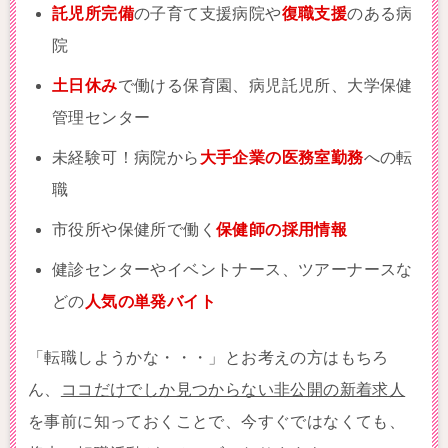
託児所完備
の子育て支援病院や
復職支援
のある病
院
土日休み
で働ける保育園、病児託児所、大学保健
管理センター
未経験可！病院から
大手企業の医務室勤務
への転
職
市役所や保健所で働く
保健師の採用情報
健診センターやイベントナース、ツアーナースな
どの
人気の単発バイト
「転職しようかな・・・」とお考えの方はもちろ
ん、
ココだけでしか見つからない非公開の新着求人
を事前に知っておくことで、今すぐではなくても、