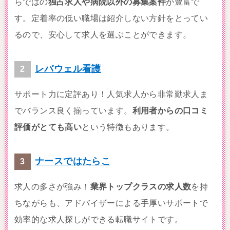
らではの
独占求人や病院以外の募集案件
が豊富で
す。定着率の低い職場は紹介しない方針をとってい
るので、安心して求人を選ぶことができます。
レバウェル看護
サポート力に定評あり！人気求人から非常勤求人ま
でバランス良く揃っています。
利用者からの口コミ
評価がとても高い
という特徴もあります。
ナースではたらこ
求人の多さが強み！
業界トップクラスの求人数
を持
ちながらも、アドバイザーによる手厚いサポートで
効率的な求人探しができる転職サイトです。