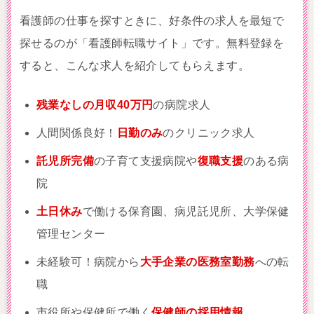
看護師の仕事を探すときに、好条件の求人を最短で
探せるのが「看護師転職サイト」です。無料登録を
すると、こんな求人を紹介してもらえます。
残業なしの月収40万円
の病院求人
人間関係良好！
日勤のみ
のクリニック求人
託児所完備
の子育て支援病院や
復職支援
のある病
院
土日休み
で働ける保育園、病児託児所、大学保健
管理センター
未経験可！病院から
大手企業の医務室勤務
への転
職
市役所や保健所で働く
保健師の採用情報