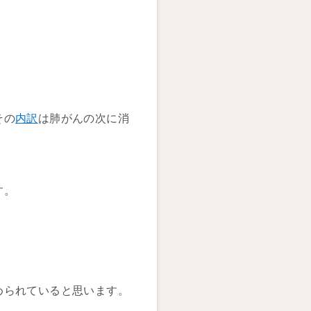
その
内訳
は肺がんの次に消
す。
められていると思います。