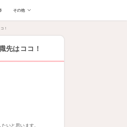
師
その他
ココ！
職先はココ！
したいと思います。