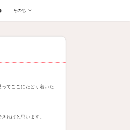
師
その他
思ってここにたどり着いた
できればと思います。