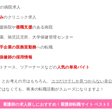
円
の病院求人
み
のクリニック求人
援病院や
復職支援
のある病院
園、病児託児所、大学保健管理センター
手企業の医務室勤務
への転職
保健師の採用情報
トナース、ツアーナースなどの
人気の単発バイト
」とお考えの方はもちろん、
ココだけでしか見つからない非
ではなくても、将来の転職活動がスムーズになりますよ！
看護師の求人探しにおすすめ！
看護師転職サイト ベスト3