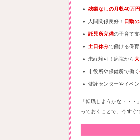
残業なしの月収40万
人間関係良好！
日勤の
託児所完備
の子育て支
土日休み
で働ける保育
未経験可！病院から
大
市役所や保健所で働く
健診センターやイベン
「転職しようかな・・・
っておくことで、今すぐ