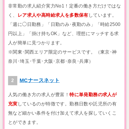
非常勤の求人紹介実力No1！定番の働き方だけではな
く、
レア求人や高時給求人を多数保有
しています。
「週に◯日勤務」「日勤のみ･夜勤のみ」「時給2500
円以上」「掛け持ちOK」など、理想にマッチする求
人が簡単に見つかります。
※関東･関西エリア限定のサービスです。（東京･神
奈川･埼玉･千葉･大阪･京都･奈良･兵庫）
MCナースネット
人気の働き方の求人が豊富！
特に単発勤務の求人が
充実
しているのが特徴です。勤務日数や託児所の有
無など細かい条件を付け加えて求人を探していくこ
とができます。