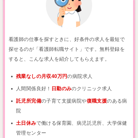
看護師の仕事を探すときに、好条件の求人を最短で
探せるのが「看護師転職サイト」です。無料登録を
すると、こんな求人を紹介してもらえます。
残業なしの月収40万円
の病院求人
人間関係良好！
日勤のみ
のクリニック求人
託児所完備
の子育て支援病院や
復職支援
のある病
院
土日休み
で働ける保育園、病児託児所、大学保健
管理センター