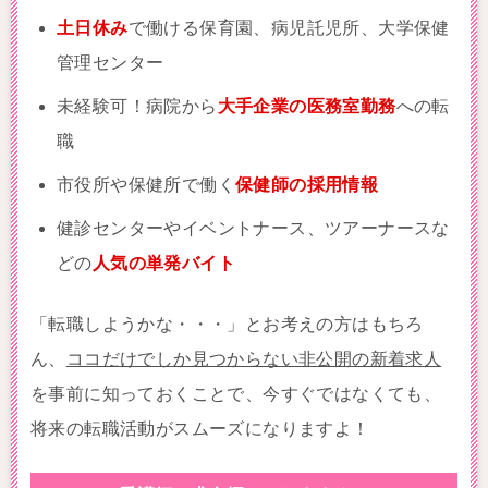
土日休み
で働ける保育園、病児託児所、大学保健
管理センター
未経験可！病院から
大手企業の医務室勤務
への転
職
市役所や保健所で働く
保健師の採用情報
健診センターやイベントナース、ツアーナースな
どの
人気の単発バイト
「転職しようかな・・・」とお考えの方はもちろ
ん、
ココだけでしか見つからない非公開の新着求人
を事前に知っておくことで、今すぐではなくても、
将来の転職活動がスムーズになりますよ！