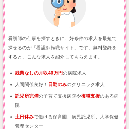
看護師の仕事を探すときに、好条件の求人を最短で
探せるのが「看護師転職サイト」です。無料登録を
すると、こんな求人を紹介してもらえます。
残業なしの月収40万円
の病院求人
人間関係良好！
日勤のみ
のクリニック求人
託児所完備
の子育て支援病院や
復職支援
のある病
院
土日休み
で働ける保育園、病児託児所、大学保健
管理センター