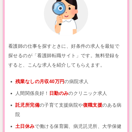
看護師の仕事を探すときに、好条件の求人を最短で
探せるのが「看護師転職サイト」です。無料登録を
すると、こんな求人を紹介してもらえます。
残業なしの月収40万円
の病院求人
人間関係良好！
日勤のみ
のクリニック求人
託児所完備
の子育て支援病院や
復職支援
のある病
院
土日休み
で働ける保育園、病児託児所、大学保健