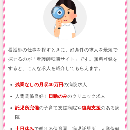
看護師の仕事を探すときに、好条件の求人を最短で
探せるのが「看護師転職サイト」です。無料登録を
すると、こんな求人を紹介してもらえます。
残業なしの月収40万円
の病院求人
人間関係良好！
日勤のみ
のクリニック求人
託児所完備
の子育て支援病院や
復職支援
のある病
院
土日休み
で働ける保育園、病児託児所、大学保健