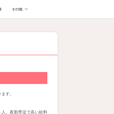
師
その他
います。
う人、夜勤専従で高い給料